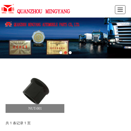
HOME
PRODUCTS
NEWS
PICTURES
ABOUT US
FEEDBACK
CONTACT US
CN
NUT-001
共 1 条记录 1 页